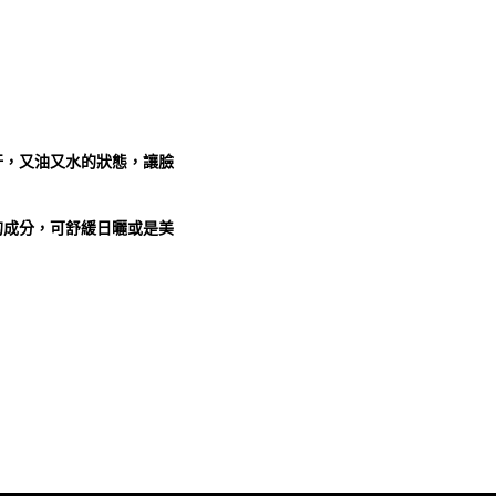
汗，又油又水的狀態，讓臉
的成分，可舒緩日曬或是美