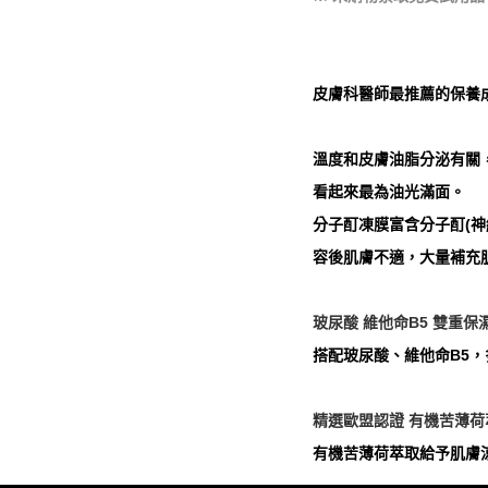
皮膚科醫師最推薦的保養
溫度和皮膚油脂分泌有關
看起來最為油光滿面。
分子酊凍膜富含分子酊(
容後肌膚不適，大量補充
玻尿酸 維他命B5 雙重保
搭配玻尿酸、維他命B5
精選歐盟認證 有機苦薄
有機苦薄荷萃取給予肌膚