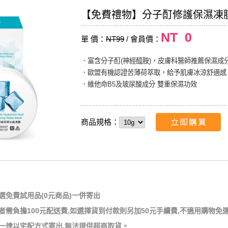
【免費禮物】分子酊修護保濕凍
NT 0
單 價：
NT99
/ 會員價：
．富含分子酊(神經醯胺)，皮膚科醫師推薦保濕成
．歐盟有機認證苦薄荷萃取，給予肌膚冰涼舒適感
．維他命B5及玻尿酸成分 雙重保濕功效
商品規格：
售完
選免費試用品(0元商品)一併寄出
者需負擔100元配送費,如選擇貨到付款則另加50元手續費,不適用購物免
一律以宅配方式寄出,無法提供超商取貨。